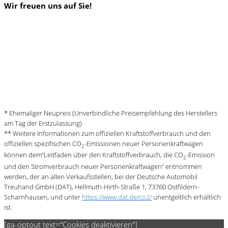
Wir freuen uns auf Sie!
* Ehemaliger Neupreis (Unverbindliche Preisempfehlung des Herstellers
am Tag der Erstzulassung)
** Weitere Informationen zum offiziellen Kraftstoffverbrauch und den
offiziellen spezifischen CO
-Emissionen neuer Personenkraftwagen
2
können dem“Leitfaden über den Kraftstoffverbrauch, die CO
-Emission
2
und den Stromverbrauch neuer Personenkraftwagen“ entnommen
werden, der an allen Verkaufsstellen, bei der Deutsche Automobil
Treuhand GmbH (DAT), Hellmuth-Hirth-Straße 1, 73760 Ostfildern-
Scharnhausen, und unter
https://www.dat.de/co2/
unentgeltlich erhältlich
ist.
[ga-optout text=“Cookies deaktivieren“]