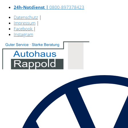
24h-Notdienst |
0800-897378423
Datenschutz
|
Impressum
|
Facebook
|
Instagram