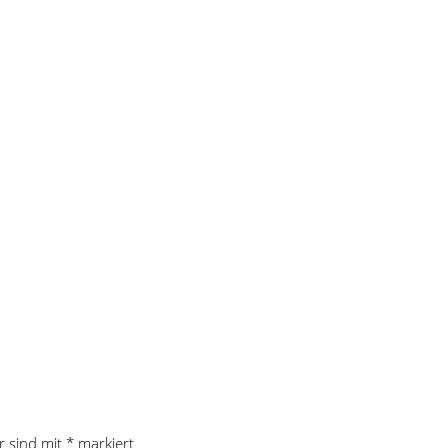
r sind mit
*
markiert