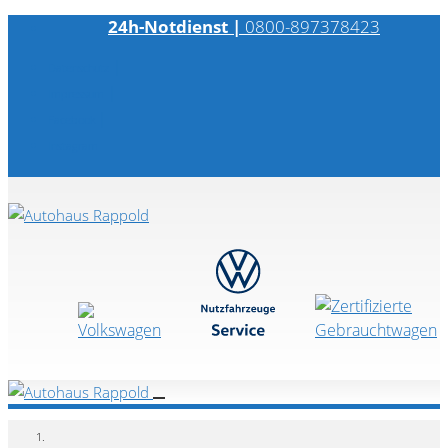
24h-Notdienst |
0800-897378423
|
Datenschutz
|
Impressum
|
Facebook
Instagram