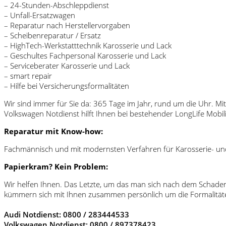
– 24-Stunden-Abschleppdienst
– Unfall-Ersatzwagen
– Reparatur nach Herstellervorgaben
– Scheibenreparatur / Ersatz
– HighTech-Werkstatttechnik Karosserie und Lack
– Geschultes Fachpersonal Karosserie und Lack
– Serviceberater Karosserie und Lack
– smart repair
– Hilfe bei Versicherungsformalitäten
Wir sind immer für Sie da: 365 Tage im Jahr, rund um die Uhr. M
Volkswagen Notdienst hilft Ihnen bei bestehender LongLife Mobil
Reparatur mit Know-how:
Fachmännisch und mit modernsten Verfahren für Karosserie- und 
Papierkram? Kein Problem:
Wir helfen Ihnen. Das Letzte, um das man sich nach dem Schaden
kümmern sich mit Ihnen zusammen persönlich um die Formalitäten 
Audi Notdienst: 0800 / 283444533
Volkswagen Notdienst: 0800 / 897378423