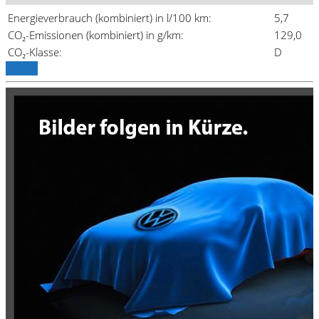
Energieverbrauch (kombiniert) in l/100 km:
5,7
CO₂-Emissionen (kombiniert) in g/km:
129,0
CO₂-Klasse:
D
Details