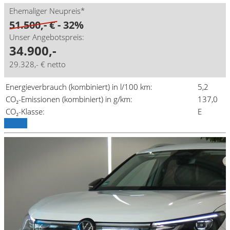
Ehemaliger Neupreis*
51.500,- €
- 32%
Unser Angebotspreis:
34.900,-
29.328,- € netto
Energieverbrauch (kombiniert) in l/100 km:
5,2
CO₂-Emissionen (kombiniert) in g/km:
137,0
CO₂-Klasse:
E
Details